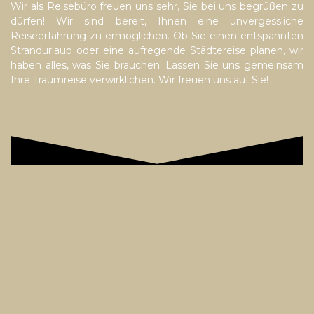
Wir als Reisebüro freuen uns sehr, Sie bei uns begrüßen zu
dürfen! Wir sind bereit, Ihnen eine unvergessliche
Reiseerfahrung zu ermöglichen. Ob Sie einen entspannten
Strandurlaub oder eine aufregende Städtereise planen, wir
haben alles, was Sie brauchen. Lassen Sie uns gemeinsam
Ihre Traumreise verwirklichen. Wir freuen uns auf Sie!